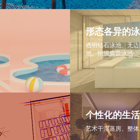
形态各异的泳
透明钻石泳池、无边
池、恒温膜盖泳池
个性化的生活
艺术干湿蒸房、整体