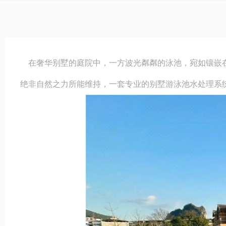
在奢华别墅的庭院中，一方波光粼粼的泳池，宛如镶嵌在
绝非自然之力所能维持，一套专业的别墅游泳池水处理系