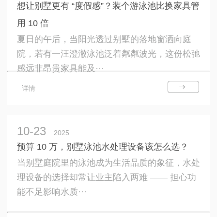
想让别墅更有 “度假感”？装个游泳池比换家具管
用 10 倍
夏日的午后，当阳光透过别墅的落地窗洒向庭
院，若有一汪澄澈泳池泛着粼粼波光，这份松弛
感远非昂贵家具能及···
详情
10-23
2025
预算 10 万，别墅泳池水处理设备该怎么选？
当别墅庭院里的泳池成为生活品质的象征，水处
理设备的选择却常让业主陷入两难 —— 担心功
能不足影响水质···